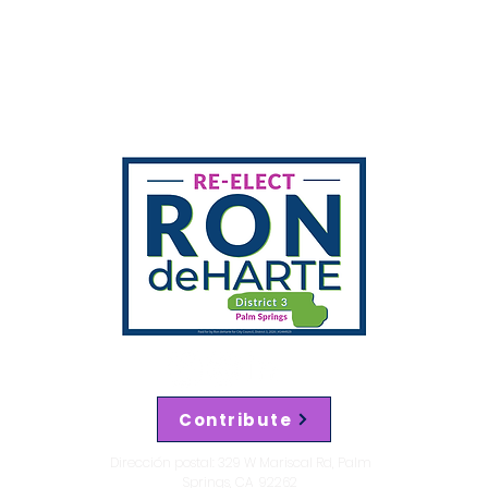
Mailing address
329 W Mariscal Rd
Palm Springs, CA 92262
Contact
Volunteer
Contribute
Dirección postal: 329 W Mariscal Rd, Palm
Springs, CA 92262